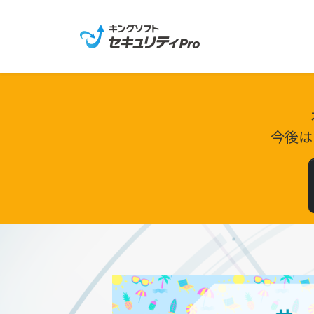
Skip
to
the
content
今後は