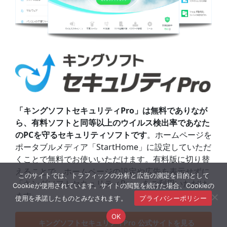
「キングソフトセキュリティPro」は無料でありなが
ら、有料ソフトと同等以上のウイルス検出率であなた
のPCを守るセキュリティソフトです
。ホームページを
ポータブルメディア「StartHome」に設定していただ
くことで無料でお使いいただけます。有料版に切り替
えることで、ホームページの設定や広告を表示せずに
このサイトでは、トラフィックの分析と広告の測定を目的として
「キングソフトセキュリティPro」をご利用いただけ
Cookieが使用されています。サイトの閲覧を続けた場合、Cookieの
ます。
使用を承諾したものとみなされます。
プライバシーポリシー
OK
キングソフトセキュリティPro 公式サイトを見る