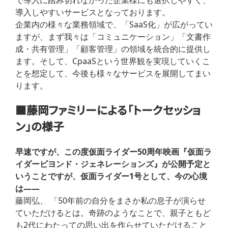
で導入に踏み切れなかった企業様にも選択しやすく、
導入しやすいサービスとなっております。
企業内の様々な業務領域で、「SaaS化」が広がってい
ますが、まず我々は「コミュニケーション」「文書作
成・共有管理」「顧客管理」の領域を統合的に提供し
ます。そして、CpaaSという世界観を実現していくこ
とを想定して、今後も様々なサービスを展開してまい
ります。
■藤岡ファミリーによる「トークセッショ
ン」の様子
早速ですが、この度仮面ライダー50周年映画『仮面ラ
イダービヨンド・ジェネレーションズ』が公開予定と
いうことですが、仮面ライダー1号として、今の心境
は——
藤岡弘、 「50年前の自分をまさか私の息子が演らせ
ていただけるとは。奇跡のようなことで、親子ともど
も2代にわたっての思い出を作らせていただけること