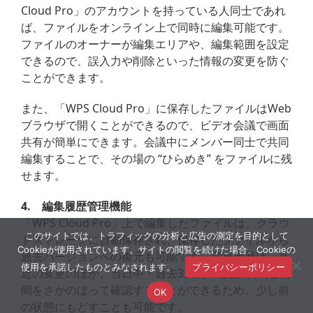
Cloud Pro」のアカウントを持っている人同士であれ
ば、ファイルをオンライン上で同時に編集可能です。
ファイルのオーナーが編集エリアや、編集範囲を設定
できるので、誤入力や削除といった情報の変更を防ぐ
ことができます。
また、「WPS Cloud Pro」に保存したファイルはWeb
ブラウザで開くことができるので、ビデオ会議で画面
共有が簡単にできます。会議中にメンバー同士で共同
編集することで、その場の “ひらめき” をファイルに残
せます。
4. 編集履歴管理機能
「WPS Cloud Pro」上で編集したファイルは、クラウ
このサイトでは、トラフィックの分析と広告の測定を目的として
ドストレージに自動保存され、保存したファイルから
Cookieが使用されています。サイトの閲覧を続けた場合、Cookieの
過去バージョンへの復元も可能です。変更履歴は、直
使用を承諾したものとみなされます。
プライバシーポリシー
近の変更のほか、当日中・過去3日間・過去7日間と期
間をさかのぼって確認することができるため、少し前
OK
の状態にもどすことも可能です。