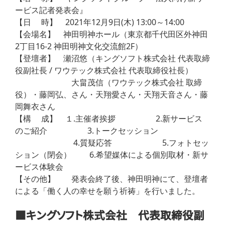
ービス記者発表会』
【日 時】 2021年12月9日(木) 13:00～14:00
【会場名】 神田明神ホール（東京都千代田区外神田
2丁目16-2 神田明神文化交流館2F）
【登壇者】 瀬沼悠（キングソフト株式会社 代表取締
役副社長 / ワウテック株式会社 代表取締役社長）
大畠茂信（ワウテック株式会社 取締
役）・藤岡弘、さん・天翔愛さん・天翔天音さん・藤
岡舞衣さん
【構 成】 １.主催者挨拶 2.新サービス
のご紹介 3.トークセッション
4.質疑応答 5.フォトセッ
ション（閉会） 6.希望媒体による個別取材・新サ
ービス体験会
【その他】 発表会終了後、神田明神にて、登壇者
による「働く人の幸せを願う祈祷」を行いました。
■キングソフト株式会社 代表取締役副