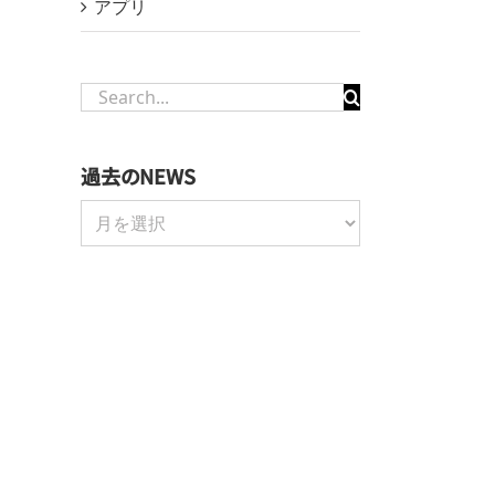
アプリ
Search
for:
過去のNEWS
過
去
の
NEWS