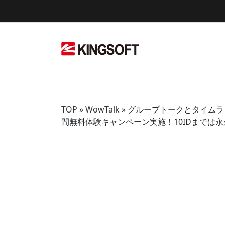
Skip
to
content
TOP
»
WowTalk
»
グループトークとタイムライ
間無料体験キャンペーン実施！10IDまでは