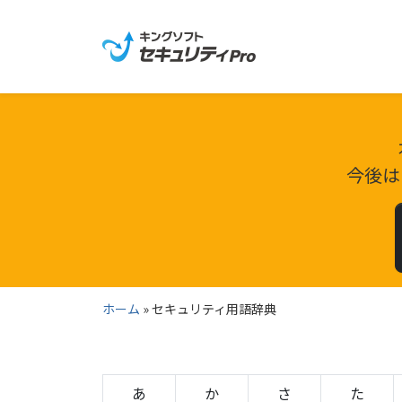
Skip
to
the
content
今後は
ホーム
»
セキュリティ用語辞典
あ
か
さ
た