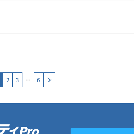
2
3
…
6