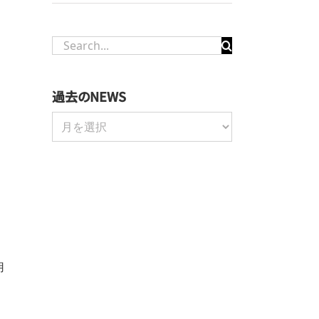
Search
for:
過去のNEWS
過
去
の
NEWS
用