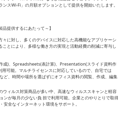
y』を「フリーランスWi-Fi」の月額オプションとして提供を開始いたします。
製品提供するにあたって～】
方々に対し、多くのデバイスに対応した高機能なアプリケーシ
ることにより、多様な働き方の実現と活動経費の削減に寄与し
文書作成)、Spreadsheets(表計算)、Presentation(スライド資料作
で利用可能。マルチライセンスに対応しているので、自宅では
ンなど、時間や場所を選ばずにオフィス資料の閲覧、作成、編集
ity・・・年額のウィルス対策商品が多い中、高速なウィルススキャンと軽容
ションが毎月の少ない負 担で利用可能。企業とのやりとりで取
心・安全なインターネット環境をサポート。
】