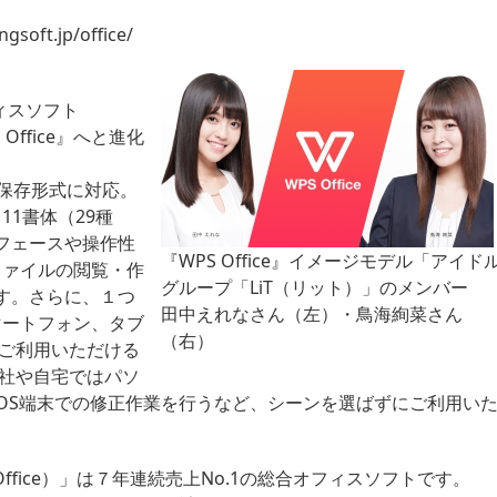
gsoft.jp/office/
ィスソフト
S Office』へと進化
3種類の保存形式に対応。
ト11書体（29種
フェースや操作性
『WPS Office』イメージモデル「アイド
ィスファイルの閲覧・作
グループ「LiT（リット）」のメンバー
す。さらに、１つ
田中えれなさん（左）・鳥海絢菜さん
スマートフォン、タブ
（右）
スでご利用いただける
会社や自宅ではパソ
、iOS端末での修正作業を行うなど、シーンを選ばずにご利用い
FT Office）」は７年連続売上No.1の総合オフィスソフトです。