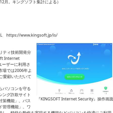
7年12月。キングソフト集計による）
URL
https://www.kingsoft.jp/is/
、セキュリティ技術開発分
nternet
のユーザーに利用さ
場では2006年よ
ご愛顧いただいて
らパソコンを守る
シング詐欺サイト
『KINGSOFT Internet Security』操作画
対策機能」、パス
ド管理機能」、ワ
除し、軽快な動作を実現する機能などパソコンを快適にご利用