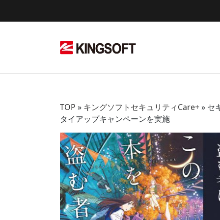
Skip
to
content
TOP
»
キングソフトセキュリティCare+
»
セ
タイアップキャンペーンを実施