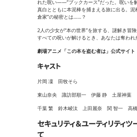
れた呪い――“ブックカース”だった。呪い
真白とともに本泥棒を捕まえる旅に出る。泥棒
倉家”の秘密とは……？
2人の少女が“本の世界”を旅する、謎解き冒
すべての呪いが解けるとき、あなたは奪われ
劇場アニメ「この本を盗む者は」公式サイト
キャスト
片岡 凜 田牧そら
東山奈央 諏訪部順一 伊藤 静 土屋神葉
千葉 繁 鈴木崚汰 上田麗奈 関 智一 高橋李
セキュリティ＆ユーティリティツー
て