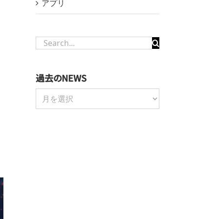
アプリ
Search
for:
過去のNEWS
過
去
の
NEWS
、