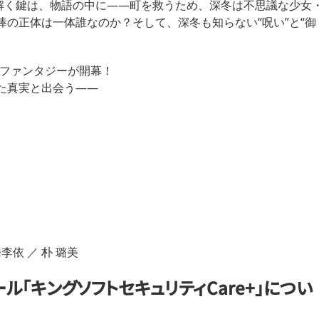
を解く鍵は、物語の中に――町を救うため、深冬は不思議な少女
の正体は一体誰なのか？そして、深冬も知らない“呪い”と“御
険ファンタジーが開幕！
た真実と出会う――
依 ／ 朴 璐美
ル「キングソフトセキュリティCare+」につい