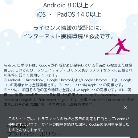
Android 8.0以上／
iOS ・ iPadOS 14.0以上
ライセンス情報の認証には、
インターネット接続環境が必要です。
Android ロボットは、Google が作成および提供している作品から複製または変
更したものであり、クリエイティブ・コモンズ表示 3.0 ライセンスに記載され
た条件に従って使用しています。
※Android、Chromebook、Google ChromeおよびGoogle Chromeロゴは、Google
LLCの商標または登録商標です。 ※iPad、SafariはApple Inc.の商標です。
※Macは、米国その他の国や地域で登録されたApple Inc.の商標です。※iOS商
標は、米国Ciscoのライセンスに基づき使用されています。※Windows、
Microsoft EdgeおよびMicrosoft Edgeロゴは、米国 Microsoft Corporation の米
国およびその他の国における商標または登録商標です。
このサイトでは、トラフィックの分析と広告の測定を目的としてCookieが
使用されています。サイトの閲覧を続けた場合、Cookieの使用を承諾した
利用規約
ものとみなされます。
プライバシーポリシー