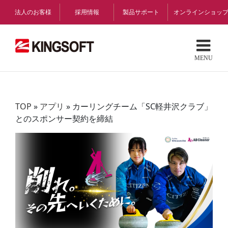
Skip
法人のお客様
採用情報
製品サポート
オンラインショッ
to
content
TOP
»
アプリ
»
カーリングチーム「SC軽井沢クラブ」
とのスポンサー契約を締結