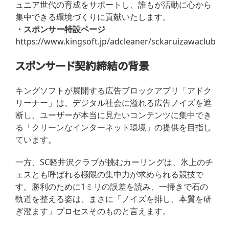
ュニア世代の育成をサポートし、誰もが活動に心から
集中できる環境づくりに貢献いたします。
・スポンサー特設ページ
https://www.kingsoft.jp/adcleaner/sckaruizawaclub
スポンサード契約締結の背景
キングソフトが展開する広告ブロックアプリ「アドク
リーナー」は、デジタル社会に溢れる広告ノイズを遮
断し、ユーザーが本当に見たいコンテンツに集中でき
る「クリーンなインターネット環境」の提供を目指し
ています。
一方、SC軽井沢クラブが挑むカーリングは、氷上のチ
ェスとも呼ばれる極限の集中力が求められる競技で
す。勝利のために1ミリの誤差を読み、一掃きで石の
軌道を整える姿は、まさに「ノイズを排し、本質を研
ぎ澄ます」プロセスそのものと言えます。