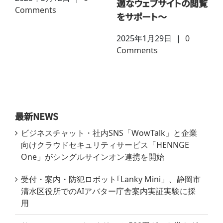
適なウェブサイトの閲覧
2024年9月18日
|
0
202
をサポート～
Comments
Com
2025年1月29日
|
0
Comments
最新NEWS
ビジネスチャット・社内SNS「WowTalk」と企業
向けクラウドセキュリティサービス「HENNGE
One」がシングルサインオン連携を開始
受付・案内・防犯ロボット｢Lanky Mini」、静岡市
清水区役所でのAIアバター庁舎案内実証実験に採
用
サーティワン アイスクリーム 500円ギフト券やグ
ルメカタログギフトが当たる！夏のトリプルキャ