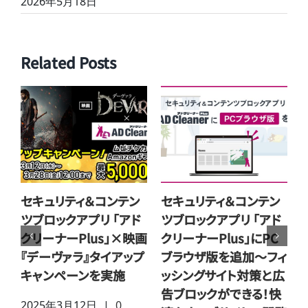
2026年5月18日
Related Posts
セキュリティ＆コンテン
セキュリティ＆コンテン
Am
ツブロックアプリ 「アド
ツブロックアプリ 「アド
カタ
クリーナーPlus」にPC
クリーナーPlus」×映画
る！
ブラウザ版を追加～フィ
『犯罪都市
リ「
ッシングサイト対策と広
PUNISHMENT』タイア
ザー
告ブロックができる！快
ップキャンペーンを実施
ーン