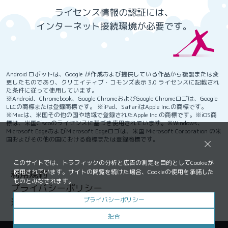
ライセンス情報の認証には、
インターネット接続環境が必要です。
Android ロボットは、Google が作成および提供している作品から複製または変
更したものであり、クリエイティブ・コモンズ表示 3.0 ライセンスに記載され
た条件に従って使用しています。
※Android、Chromebook、Google ChromeおよびGoogle Chromeロゴは、Google
LLCの商標または登録商標です。 ※iPad、SafariはApple Inc.の商標です。
※Macは、米国その他の国や地域で登録されたApple Inc.の商標です。※iOS商
標は、米国Ciscoのライセンスに基づき使用されています。※Windows、
Microsoft EdgeおよびMicrosoft Edgeロゴは、米国 Microsoft Corporation の米
国およびその他の国における商標または登録商標です。
このサイトでは、トラフィックの分析と広告の測定を目的としてCookieが
使用されています。サイトの閲覧を続けた場合、Cookieの使用を承諾した
利用規約
ものとみなされます。
プライバシーポリシー
プライバシー
ポリシー
運営会社
拒否