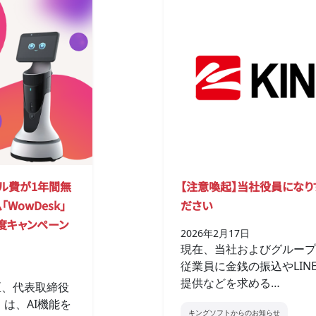
ンタル費が1年間無
【注意喚起】当社役員になり
WowDesk」
ださい
度キャンペーン
2026年2月17日
現在、当社およびグループ
従業員に金銭の振込やLI
提供などを求める…
区、代表取締役
は、AI機能を
キングソフトからのお知らせ