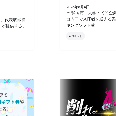
2026年8月4日
〜 静岡市・大学・民間企
出入口で来庁者を迎える案
区、代表取締役
キングソフト株…
）が提供する、
AIロボット