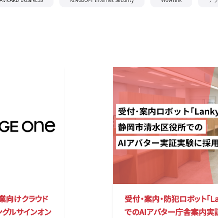
AMCARD BUSINESS
KINGSOFT Internet Security
WowTalk
ア
企業向けクラウド
受付・案内・防犯ロボット｢La
シングルサインオン
でのAIアバター庁舎案内実